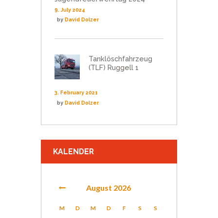
9. July 2024
by
David Dolzer
Tanklöschfahrzeug
(TLF) Ruggell 1
3. February 2021
by
David Dolzer
KALENDER
August
2026
M
D
M
D
F
S
S