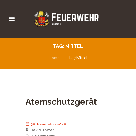
TAG: MITTEL
Home
Tag: Mittel
Atemschutzgerät
30. November 2020
David Dolzer