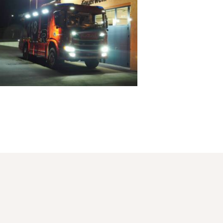
3. December 2020
0
Comments
Fahrzeug- und
aterial Fotos im
erblick! Du kannst
ir hier alle Fotos
sehen zum diesem
Thema…