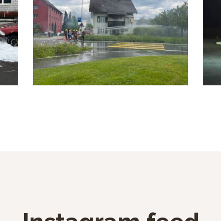
Jugendfeuerwehrtag 2024
Galerie
s
10. September 2024
M
0
Comments
Üb
d
An