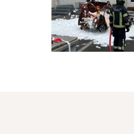
19.Oktober 2024
12. November 2024
0
Comment
Unsere Übung, am
19. Oktober 2024,
war äusserst
lehrreich…