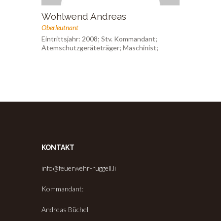
Wohlwend Andreas
Oberleutnant
Eintrittsjahr: 2008; Stv. Kommandant;
Atemschutzgeräteträger; Maschinist;
KONTAKT
info@feuerwehr-ruggell.li
Kommandant:
Andreas Büchel