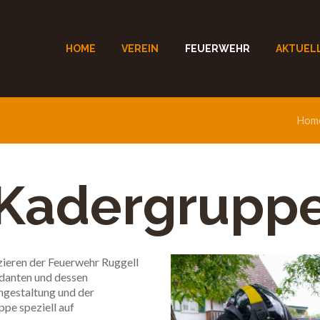
HOME
VEREIN
FEUERWEHR
AKTUEL
Hom
Kadergrupp
zieren der Feuerwehr Ruggell
danten und dessen
engestaltung und der
pe speziell auf