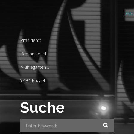
Date
Präsident:
Roman Jenal
Mühlegarten 5
9491 Ruggell
Suche