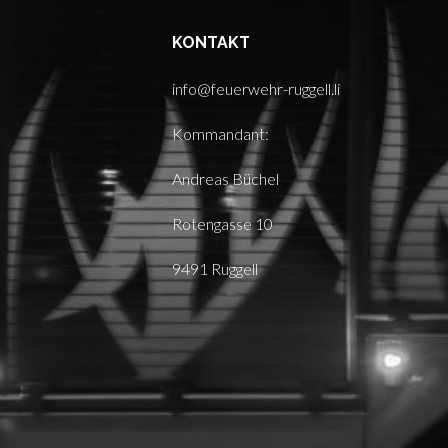
KONTAKT
info@feuerwehr-ruggell.li
Kommandant:
Andreas Büchel
Rotengasse 10
9491 Ruggell