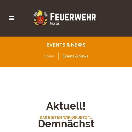
EVENTS & NEWS
Home
Events & News
Aktuell!
DAS BIETEN WIR DIR JETZT...
Demnächst