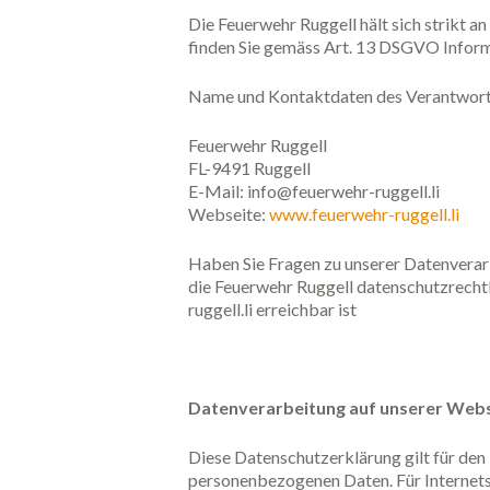
Die Feuerwehr Ruggell hält sich strikt 
finden Sie gemäss Art. 13 DSGVO Infor
Name und Kontaktdaten des Verantwort
Feuerwehr Ruggell
FL-9491 Ruggell
E-Mail: info@feuerwehr-ruggell.li
Webseite:
www.feuerwehr-ruggell.li
Haben Sie Fragen zu unserer Datenverarb
die Feuerwehr Ruggell datenschutzrechtl
ruggell.li erreichbar ist
Datenverarbeitung auf unserer Webs
Diese Datenschutzerklärung gilt für den 
personenbezogenen Daten. Für Internetse