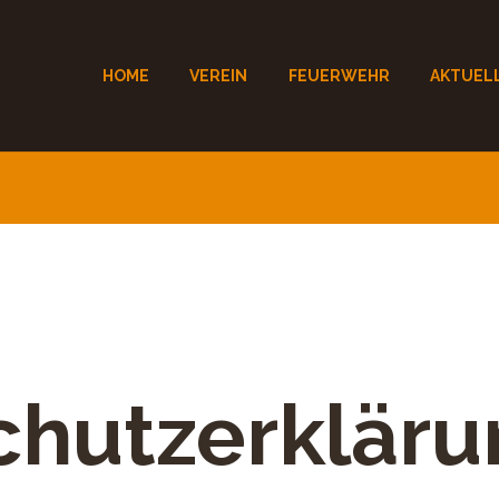
HOME
VEREIN
FEUERWEHR
AKTUEL
chutzerkläru