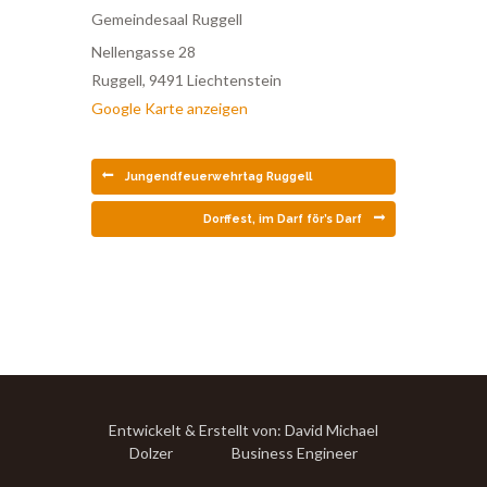
Gemeindesaal Ruggell
Nellengasse 28
Ruggell
,
9491
Liechtenstein
Google Karte anzeigen
Jungendfeuerwehrtag Ruggell
Dorffest, im Darf för’s Darf
Entwickelt & Erstellt von: David Michael
Dolzer Business Engineer