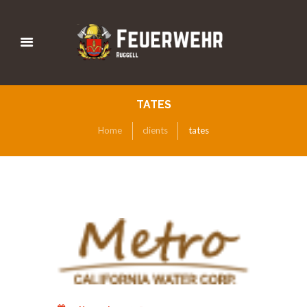
TATES
Home
clients
tates