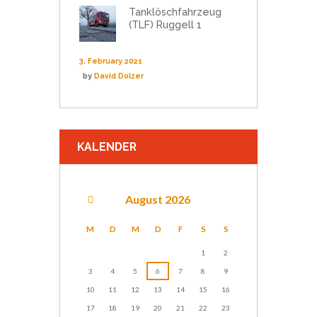
Tanklöschfahrzeug
(TLF) Ruggell 1
3. February 2021
by
David Dolzer
KALENDER
August
2026
M
D
M
D
F
S
S
1
2
3
4
5
6
7
8
9
10
11
12
13
14
15
16
17
18
19
20
21
22
23