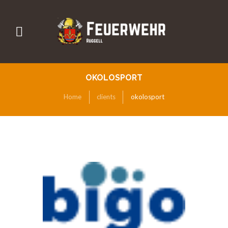
OKOLOSPORT
Home
clients
okolosport