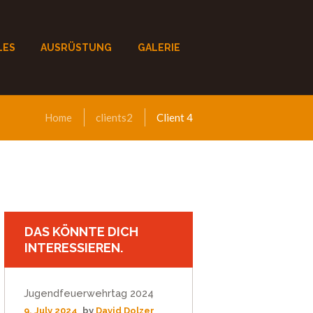
LES
AUSRÜSTUNG
GALERIE
Home
clients2
Client 4
DAS KÖNNTE DICH
INTERESSIEREN.
Jugendfeuerwehrtag 2024
9. July 2024
by
David Dolzer