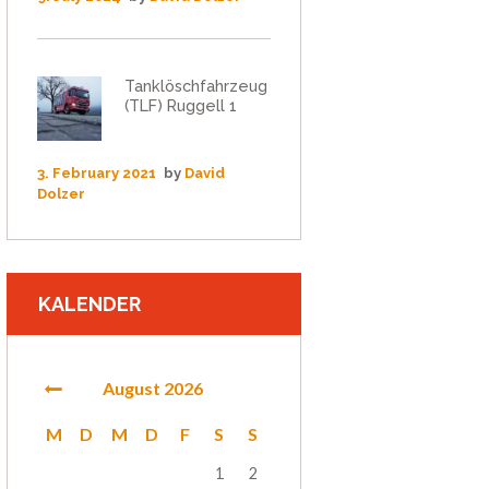
Tanklöschfahrzeug
(TLF) Ruggell 1
3. February 2021
by
David
Dolzer
KALENDER
August
2026
M
D
M
D
F
S
S
1
2